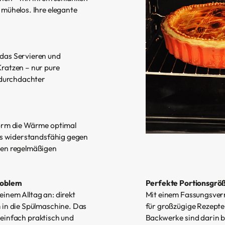
mühelos. Ihre elegante
das Servieren und
ratzen – nur pure
 durchdachter
Form die Wärme optimal
rs widerstandsfähig gegen
den regelmäßigen
roblem
Perfekte Portionsgröß
deinem Alltag an: direkt
Mit einem Fassungsver
 in die Spülmaschine. Das
für großzügige Rezepte
– einfach praktisch und
Backwerke sind darin b