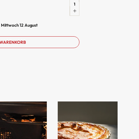
Menge
für
Torten-/
n
Mittwoch 12 August
Quicheform
(rund)
 WARENKORB
28cm
Toscane