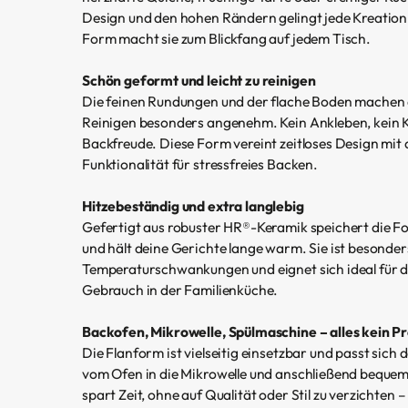
Design und den hohen Rändern gelingt jede Kreation 
Form macht sie zum Blickfang auf jedem Tisch.
Schön geformt und leicht zu reinigen
Die feinen Rundungen und der flache Boden machen 
Reinigen besonders angenehm. Kein Ankleben, kein K
Backfreude. Diese Form vereint zeitloses Design mit
Funktionalität für stressfreies Backen.
Hitzebeständig und extra langlebig
Gefertigt aus robuster HR®-Keramik speichert die 
und hält deine Gerichte lange warm. Sie ist besonde
Temperaturschwankungen und eignet sich ideal für 
Gebrauch in der Familienküche.
Backofen, Mikrowelle, Spülmaschine – alles kein P
Die Flanform ist vielseitig einsetzbar und passt sich 
vom Ofen in die Mikrowelle und anschließend bequem
spart Zeit, ohne auf Qualität oder Stil zu verzichten 