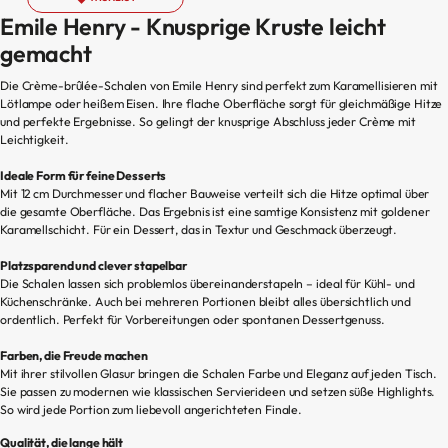
Cru
Emile Henry - Knusprige Kruste leicht
gemacht
Die Crème-brûlée-Schalen von Emile Henry sind perfekt zum Karamellisieren mit
Lötlampe oder heißem Eisen. Ihre flache Oberfläche sorgt für gleichmäßige Hitze
und perfekte Ergebnisse. So gelingt der knusprige Abschluss jeder Crème mit
Leichtigkeit.
Ideale Form für feine Desserts
Mit 12 cm Durchmesser und flacher Bauweise verteilt sich die Hitze optimal über
die gesamte Oberfläche. Das Ergebnis ist eine samtige Konsistenz mit goldener
Karamellschicht. Für ein Dessert, das in Textur und Geschmack überzeugt.
Platzsparend und clever stapelbar
Die Schalen lassen sich problemlos übereinanderstapeln – ideal für Kühl- und
Küchenschränke. Auch bei mehreren Portionen bleibt alles übersichtlich und
ordentlich. Perfekt für Vorbereitungen oder spontanen Dessertgenuss.
Farben, die Freude machen
Mit ihrer stilvollen Glasur bringen die Schalen Farbe und Eleganz auf jeden Tisch.
Sie passen zu modernen wie klassischen Servierideen und setzen süße Highlights.
So wird jede Portion zum liebevoll angerichteten Finale.
Qualität, die lange hält