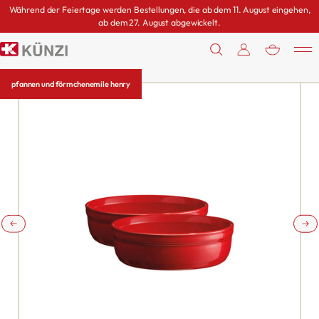
Während der Feiertage werden Bestellungen, die ab dem 11. August eingehen,
ab dem 27. August abgewickelt.
0
pfannen und förmchen
emile henry