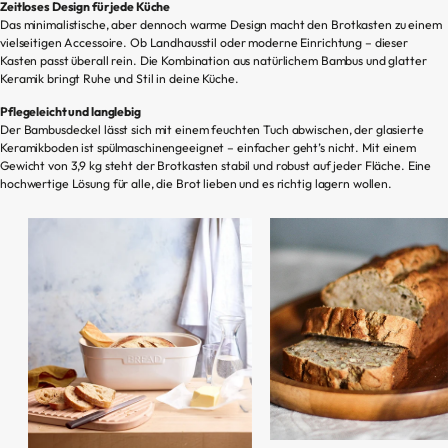
Zeitloses Design für jede Küche
Das minimalistische, aber dennoch warme Design macht den Brotkasten zu einem
vielseitigen Accessoire. Ob Landhausstil oder moderne Einrichtung – dieser
Kasten passt überall rein. Die Kombination aus natürlichem Bambus und glatter
Keramik bringt Ruhe und Stil in deine Küche.
Pflegeleicht und langlebig
Der Bambusdeckel lässt sich mit einem feuchten Tuch abwischen, der glasierte
Keramikboden ist spülmaschinengeeignet – einfacher geht’s nicht. Mit einem
Gewicht von 3,9 kg steht der Brotkasten stabil und robust auf jeder Fläche. Eine
hochwertige Lösung für alle, die Brot lieben und es richtig lagern wollen.