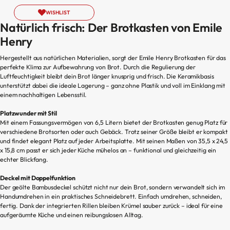
WISHLIST
Natürlich frisch: Der Brotkasten von Emile
Henry
Hergestellt aus natürlichen Materialien, sorgt der Emile Henry Brotkasten für das
perfekte Klima zur Aufbewahrung von Brot. Durch die Regulierung der
Luftfeuchtigkeit bleibt dein Brot länger knusprig und frisch. Die Keramikbasis
unterstützt dabei die ideale Lagerung – ganz ohne Plastik und voll im Einklang mit
einem nachhaltigen Lebensstil.
Platzwunder mit Stil
Mit einem Fassungsvermögen von 6,5 Litern bietet der Brotkasten genug Platz für
verschiedene Brotsorten oder auch Gebäck. Trotz seiner Größe bleibt er kompakt
und findet elegant Platz auf jeder Arbeitsplatte. Mit seinen Maßen von 35,5 x 24,5
x 15,8 cm passt er sich jeder Küche mühelos an – funktional und gleichzeitig ein
echter Blickfang.
Deckel mit Doppelfunktion
Der geölte Bambusdeckel schützt nicht nur dein Brot, sondern verwandelt sich im
Handumdrehen in ein praktisches Schneidebrett. Einfach umdrehen, schneiden,
fertig. Dank der integrierten Rillen bleiben Krümel sauber zurück – ideal für eine
aufgeräumte Küche und einen reibungslosen Alltag.