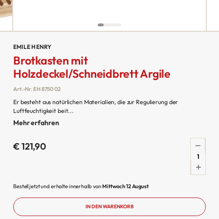
EMILE HENRY
Brotkasten mit
Holzdeckel/Schneidbrett Argile
Art.-Nr.
EH 8750 02
Er besteht aus natürlichen Materialien, die zur Regulierung der
Luftfeuchtigkeit beit...
Mehr erfahren
€ 121,90
Menge
für
Brotkaste
Bestell jetzt und erhalte innerhalb von
Mittwoch 12 August
mit
Holzdeckel
IN DEN WARENKORB
Argile