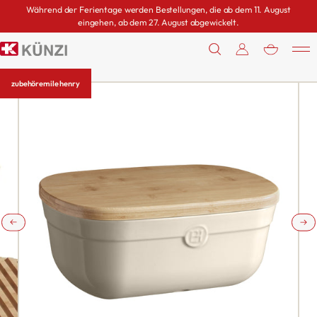
Während der Ferientage werden Bestellungen, die ab dem 11. August
eingehen, ab dem 27. August abgewickelt.
0
zubehör
emile henry